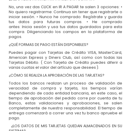
No, una vez das CLICK en IR A PAGAR te salen 3 opciones: •
No quiero registrarme: Continua sin tener que registrarte o
iniciar sesión. • Nunca he comprado: Regístrate y guarda
tus datos para futuras compras. • He comprado
antes: Inicia sesión y usa tus datos guardados para esta
compra. Diligenciando los campos en la plataforma de
pagos.
¿QUÉ FORMAS DE PAGO ESTÁN DISPONIBLES?
Puedes pagar con Tarjetas de Crédito VISA, MasterCard,
American Express y Diners Club, así como con todas las
Tarjetas Débito. ( Con Tarjeta de Crédito puedes diferir a
varias cuotas el valor del artículo que desees ).
¿CÓMO SE REALIZA LA APROBACIÓN DE LAS TARJETAS?
Todos los bancos realizan un proceso de validación de
veracidad de compra y tarjeta, los tiempos varían
dependiendo de cada entidad bancaria, en este caso, el
tiempo de aprobación del pedido corre por cuenta de tu
Banco, estas validaciones y aprobaciones, se salen
completamente de nuestra responsabilidad. El tiempo de
entrega comenzará a correr una vez tu banco apruebe el
pago.
¿LOS DATOS DE MIS TARJETAS QUEDAN ALMACENADOS EN SU
SISTEMA?