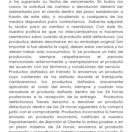
o ha superado su fecha de vencimiento. En todos los
casos, la solicitud de cambio o devolución deberá ser
adelantada por el cliente dentro del plazo establecido a
través de este sitio, o acudiendo a cualquiera de los
medios dispuestos para contactarnos. Deberás adjuntar
tu recibo para un cambio o reembolso. Con este fin,
nuestra política es que no intercambiamos ni hacemos
reembolso salvo cuando el producto está defectuoso. Los
productos deben devolverse en su embalaje original (sin
importar si fue abierta la caja), deben estar cerrados y no
deben haber sido consumidos. Si se produce un fallo de
producción, siempre respetaremos el periodo
mencionado anteriormente y reemplazamos el producto
de acuerdo con los términos y condiciones del servicio.
Productos dañados en tránsito Si enviamos un producto
cuyo contenido se ha dañado durante el transporte,
cambiaremos los productos dañados únicamente
aplicando el costo del envío, siempre y cuando nos
devuelvas el producto dañado dentro de las 24 horas
posteriores a la recepción de la entrega. Productos
defectuosos Tienes derecho a devolver un producto
defectuoso dentro de las 24 horas siguientes a tu compra
junto con el comprobante. Productos incorrectos Si hemos
enviado un producto incorrecto, notifícalo a nuestro
Departamento de Atención al Cliente lo antes posible o en
un plazo máximo de 24 horas, envíanos el producto
incorrecto y especifica los detalles correctos por escrito. Si