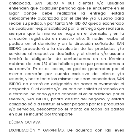
anticipada, SAN ISIDRO y sus clientes y/o usuarios
entienden que cualquier persona que se encuentre en el
lugar donde debe realizarse la entrega, estará
debidamente autorizada por el cliente y/o usuario para
recibir su pedido, y por tanto SAN ISDIRO queda exonerado
de cualquier responsabilidad por la entrega que realizare,
siempre que la misma se haga en el domicilio y en la
dirección registrada en nuestro sitio. Si nadie recibe el
pedido en el domicilio y en la dirección señalada, SAN
ISIDRO procederá a la devolución de los productos y/o
servicios al respectivo depósito, y el cliente y/o usuario
tendrá la obligación de contactarnos en un término
máximo de tres (3) días hábiles para que procedamos a
su reenvío. En estos casos, los gastos generados por el
mismo correrán por cuenta exclusiva del cliente y/o
usuario, y hasta tanto los mismos no sean cancelados, SAN
ISIDRO no estará en obligación de hacer nuevamente el
despacho. Si el cliente y/o usuario no solicita el reenvío en
el término indicado y/o no cancela el valor adicional por el
reenvío, SAN ISIDRO, podrá desistir del negocio, y estará
obligado sólo a restituir el valor pagado por los productos
y/o servicios, descontando el monto de todos los gastos
en que se incurrió por transporte.
DÈCIMA OCTAVA
EXONERACIÓN Y GARANTÍAS. De acuerdo con las leyes