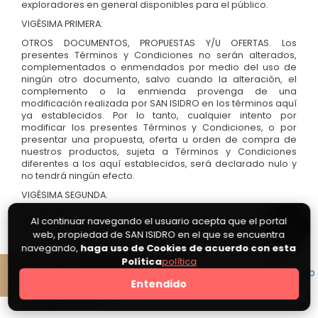
exploradores en general disponibles para el público.
VIGÉSIMA PRIMERA:
OTROS DOCUMENTOS, PROPUESTAS Y/U OFERTAS. Los
presentes Términos y Condiciones no serán alterados,
complementados o enmendados por medio del uso de
ningún otro documento, salvo cuando la alteración, el
complemento o la enmienda provenga de una
modificación realizada por SAN ISIDRO en los términos aquí
ya establecidos. Por lo tanto, cualquier intento por
modificar los presentes Términos y Condiciones, o por
presentar una propuesta, oferta u orden de compra de
nuestros productos, sujeta a Términos y Condiciones
diferentes a los aquí establecidos, será declarado nulo y
no tendrá ningún efecto.
VIGÉSIMA SEGUNDA.
INDEPENDENCIA DE LAS CLÁUSULAS. Si una o varias cláusulas
Al continuar navegando el usuario acepta que el portal
contenidas en los presentes Términos y Condiciones
web, propiedad de SAN ISIDRO en el que se encuentra
llegaren a ser declaradas nulas, ilegales o ineficaces en
navegando,
haga uso de Cookies de acuerdo con esta
cualquier aspecto, las demás cláusulas no se verán
Política
política
afectadas, y por el contrario, conservarán plenamente su
0
eficacia, validez, legalidad y exigibilidad, y por lo tanto no
Entendido
podrán ser anuladas por dicha circunstancia.
VIGÉSIMA TERCERA.