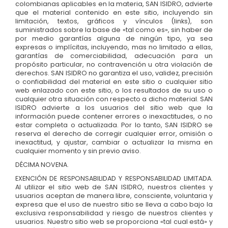
colombianas aplicables en la materia, SAN ISIDRO, advierte
que el material contenido en este sitio, incluyendo sin
limitación, textos, gráficos y vínculos (links), son
suministrados sobre la base de «tal como es», sin haber de
por medio garantías alguna de ningún tipo, ya sea
expresas o implícitas, incluyendo, mas no limitado a ellas,
garantías de comerciabilidad, adecuación para un
propósito particular, no contravención u otra violación de
derechos. SAN ISIDRO no garantiza el uso, validez, precisión
o confiabilidad del material en este sitio o cualquier sitio
web enlazado con este sitio, o los resultados de su uso o
cualquier otra situación con respecto a dicho material. SAN
ISIDRO advierte a los usuarios del sitio web que la
información puede contener errores o inexactitudes, o no
estar completa o actualizada. Por lo tanto, SAN ISIDRO se
reserva el derecho de corregir cualquier error, omisión o
inexactitud, y ajustar, cambiar o actualizar la misma en
cualquier momento y sin previo aviso.
DÉCIMA NOVENA.
EXENCIÓN DE RESPONSABILIDAD Y RESPONSABILIDAD LIMITADA.
Al utilizar el sitio web de SAN ISIDRO, nuestros clientes y
usuarios aceptan de manera libre, consciente, voluntaria y
expresa que el uso de nuestro sitio se lleva a cabo bajo la
exclusiva responsabilidad y riesgo de nuestros clientes y
usuarios. Nuestro sitio web se proporciona «tal cual está» y