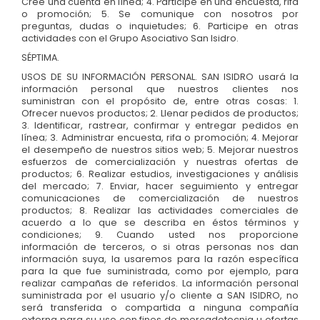
Cree una cuenta en línea; 4. Participe en una encuesta, rifa
o promoción; 5. Se comunique con nosotros por
preguntas, dudas o inquietudes; 6. Participe en otras
actividades con el Grupo Asociativo San Isidro.
SÉPTIMA.
USOS DE SU INFORMACIÓN PERSONAL. SAN ISIDRO usará la
información personal que nuestros clientes nos
suministran con el propósito de, entre otras cosas: 1.
Ofrecer nuevos productos; 2. Llenar pedidos de productos;
3. Identificar, rastrear, confirmar y entregar pedidos en
línea; 3. Administrar encuesta, rifa o promoción; 4. Mejorar
el desempeño de nuestros sitios web; 5. Mejorar nuestros
esfuerzos de comercialización y nuestras ofertas de
productos; 6. Realizar estudios, investigaciones y análisis
del mercado; 7. Enviar, hacer seguimiento y entregar
comunicaciones de comercialización de nuestros
productos; 8. Realizar las actividades comerciales de
acuerdo a lo que se describa en éstos términos y
condiciones; 9. Cuando usted nos proporcione
información de terceros, o si otras personas nos dan
información suya, la usaremos para la razón específica
para la que fue suministrada, como por ejemplo, para
realizar campañas de referidos. La información personal
suministrada por el usuario y/o cliente a SAN ISIDRO, no
será transferida o compartida a ninguna compañía
externa para su uso con fines de mercadotecnia u ofertas